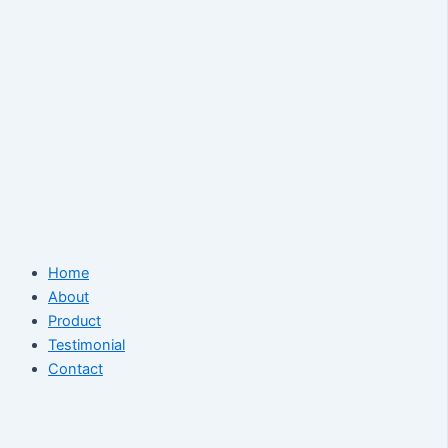
Home
About
Product
Testimonial
Contact