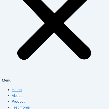
Menu
Home
About
Product
Testimonial