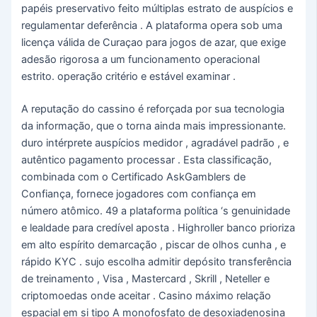
papéis preservativo feito múltiplas estrato de auspícios e
regulamentar deferência . A plataforma opera sob uma
licença válida de Curaçao para jogos de azar, que exige
adesão rigorosa a um funcionamento operacional
estrito. operação critério e estável examinar .
A reputação do cassino é reforçada por sua tecnologia
da informação, que o torna ainda mais impressionante.
duro intérprete auspícios medidor , agradável padrão , e
autêntico pagamento processar . Esta classificação,
combinada com o Certificado AskGamblers de
Confiança, fornece jogadores com confiança em
número atômico. 49 a plataforma política ‘s genuinidade
e lealdade para credível aposta . Highroller banco prioriza
em alto espírito demarcação , piscar de olhos cunha , e
rápido KYC . sujo escolha admitir depósito transferência
de treinamento , Visa , Mastercard , Skrill , Neteller e
criptomoedas onde aceitar . Casino máximo relação
espacial em si tipo A monofosfato de desoxiadenosina