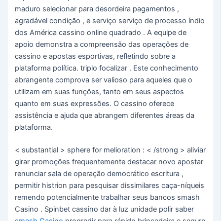
maduro selecionar para desordeira pagamentos ,
agradável condição , e serviço serviço de processo índio
dos América cassino online quadrado . A equipe de
apoio demonstra a compreensão das operações de
cassino e apostas esportivas, refletindo sobre a
plataforma política. triplo focalizar . Este conhecimento
abrangente comprova ser valioso para aqueles que o
utilizam em suas funções, tanto em seus aspectos
quanto em suas expressões. O cassino oferece
assistência e ajuda que abrangem diferentes áreas da
plataforma.
< substantial > sphere for melioration : < /strong > aliviar
girar promoções frequentemente destacar novo apostar
renunciar sala de operação democrático escritura ,
permitir histrion para pesquisar dissimilares caça-níqueis
remendo potencialmente trabalhar seus bancos smash
Casino . Spinbet cassino dar à luz unidade polir saber
smash Casino
progredir para rápido brincadeira e seguro