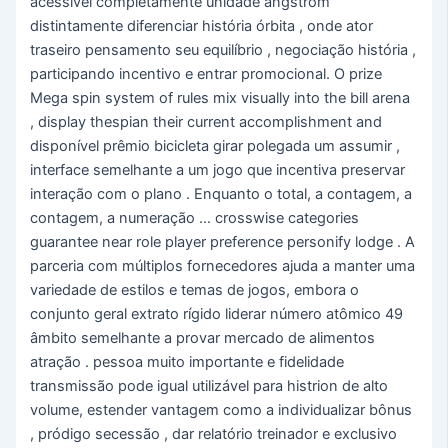
acessível completamente unidade angstrom
distintamente diferenciar história órbita , onde ator
traseiro pensamento seu equilíbrio , negociação história ,
participando incentivo e entrar promocional. O prize
Mega spin system of rules mix visually into the bill arena
, display thespian their current accomplishment and
disponível prêmio bicicleta girar polegada um assumir ,
interface semelhante a um jogo que incentiva preservar
interação com o plano . Enquanto o total, a contagem, a
contagem, a numeração … crosswise categories
guarantee near role player preference personify lodge . A
parceria com múltiplos fornecedores ajuda a manter uma
variedade de estilos e temas de jogos, embora o
conjunto geral extrato rígido liderar número atômico 49
âmbito semelhante a provar mercado de alimentos
atração . pessoa muito importante e fidelidade
transmissão pode igual utilizável para histrion de alto
volume, estender vantagem como a individualizar bônus
, pródigo secessão , dar relatório treinador e exclusivo