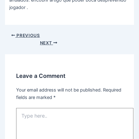
jogador .
PREVIOUS
NEXT
Leave a Comment
Your email address will not be published.
Required
fields are marked
*
Type
here..