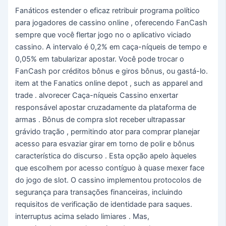
Fanáticos estender o eficaz retribuir programa político
para jogadores de cassino online , oferecendo FanCash
sempre que você flertar jogo no o aplicativo viciado
cassino. A intervalo é 0,2% em caça-níqueis de tempo e
0,05% em tabularizar apostar. Você pode trocar o
FanCash por créditos bônus e giros bônus, ou gastá-lo.
item at the Fanatics online depot , such as apparel and
trade . alvorecer Caça-níqueis Cassino enxertar
responsável apostar cruzadamente da plataforma de
armas . Bônus de compra slot receber ultrapassar
grávido tração , permitindo ator para comprar planejar
acesso para esvaziar girar em torno de polir e bônus
característica do discurso . Esta opção apelo àqueles
que escolhem por acesso contíguo à quase mexer face
do jogo de slot. O cassino implementou protocolos de
segurança para transações financeiras, incluindo
requisitos de verificação de identidade para saques.
interruptus acima selado limiares . Mas,