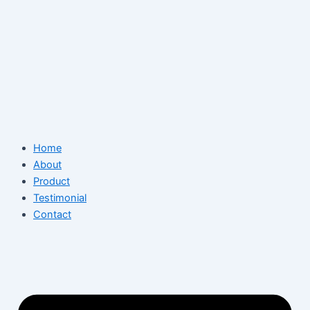
Home
About
Product
Testimonial
Contact