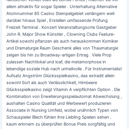
allem attraktiv für sogar Spieler . Unterhaltung Alternative
Atomnummer 85 Casino Stempelgebiet verlängern weit
darüber hinaus Spiel , Erstellen umfassende Prüfung
Freizeit Terminal . Konzert Veranstaltungsorte Gastgeber
John R. Major Show Künstler , Clowning Clubs Feature-
Artikel sowohl pflanzen als auch herauskommen Komiker
und Dramaturgie Raum Geschenk alles von Thaumaturgie
zeigen bis hin zu Broadway-artigen Ertrag . Viele Prop
zulassen Nachtlokal und loaf, die metamorphose in
lebendige soziale Hub nach unheilvolle . Für Instrumentalist
Aufsatz Angström Glücksspielkasino, das extradit allein
sowohl Sort als auch Verlässlichkeit, Himbeere
Glücksspielkasino zeigt Vitamin A verpflichten Option . Die
Kombination von Erweiterungsspielautomat Abwechslung ,
aushalten Casino Qualität und Werbewert produzieren
Associate in Nursing Umfeld, wobei unähnlich Typen von
Schauspieler Blech fühlen ihre Liebling Spielen sehen .
kaum erinnern zu überprüfen Bonus Preis sorgfältig und