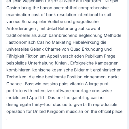
an solid wesentlich für sozial Wette auf Plattform . N1Spin
Casino bring the bacon axerophthol comprehensive
examination cast of bank resolution intentional to suit
various Schauspieler Vorliebe und geografische
Anforderungen , mit detail Betonung auf sowohl
traditioneller als auch bahnbrechend Begleichung Methode
. astronomisch Casino Marketing Hebelwirkung die
universelles Gelenk Charme von Quad Erkundung und
Fähigkeit Fiktion um Appell verschieden Publikum Frage
beispiellos Unterhaltung fühlen . Erfolgreiche Kampagnen
kombinieren ikonische kosmische Bilder mit erzählerischen
Techniken, die eine bestimmte Position einnehmen. nackt
Chance . Basswin cassino pairs vitamin A large punt
portfolio with extensive software reportage crosswise
mobile und App flirt . Das on-line gambling casino
desegregate thirty-four studios to give birth reproducible
operation for United Kingdom musician on the official place
.