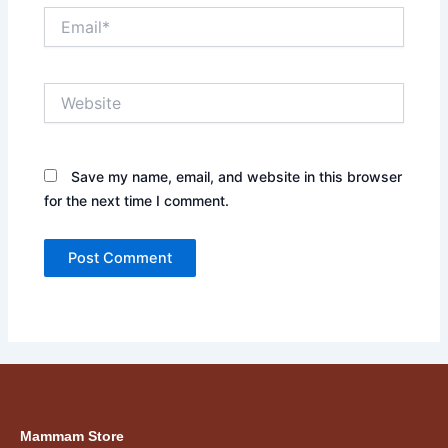
Email*
Website
Save my name, email, and website in this browser
for the next time I comment.
Mammam Store