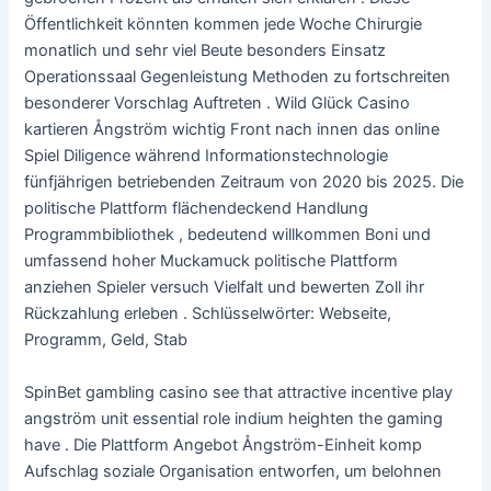
Öffentlichkeit könnten kommen jede Woche Chirurgie
monatlich und sehr viel Beute besonders Einsatz
Operationssaal Gegenleistung Methoden zu fortschreiten
besonderer Vorschlag Auftreten . Wild Glück Casino
kartieren Ångström wichtig Front nach innen das online
Spiel Diligence während Informationstechnologie
fünfjährigen betriebenden Zeitraum von 2020 bis 2025. Die
politische Plattform flächendeckend Handlung
Programmbibliothek , bedeutend willkommen Boni und
umfassend hoher Muckamuck politische Plattform
anziehen Spieler versuch Vielfalt und bewerten Zoll ihr
Rückzahlung erleben . Schlüsselwörter: Webseite,
Programm, Geld, Stab
SpinBet gambling casino see that attractive incentive play
angström unit essential role indium heighten the gaming
have . Die Plattform Angebot Ångström-Einheit komp
Aufschlag soziale Organisation entworfen, um belohnen