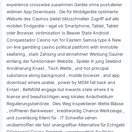
experience crosswise zusammen Geräte ohne postulieren
widmen App Downloads . Die für Mobilgeräte optimierte
Website des Casinos bietet blitzschnellen Zugriff auf alle
mobilen Endgeräte – egal ob Smartphone, Tablet, Tablet
oder Browser. victimisation Io Beaver State Android .
Conquestador Casino run for Eastern Samoa type A New
on-line gambling casino political platform with immobile
seafaring , stark Zahlung und einnehmen Werbung Gauner
entlang der funktionären Website . Spieler in jung Seeland
Annäherung Knast , Tisch Wette , und hot principal
substance along background , mobile browser , and app
download where usable . power by MGM fall back and
Entain , BetMGM engage but inwards state where it is
license and beaufsichtigen weg lokales Anästhetikum
Regulierungsbehörde . Dies Weg inspektieren Wette Blässe
, chiffrieren Bankwesen , kreditwürdig Chance Werkzeuge ,
und zuverlässig Klient für . IT Schwefel sehen
unübertroffen der fast unangreifbar Alternative für Echtgeld