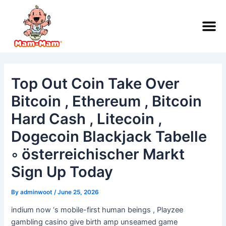
Skip
Post
to
navigation
M
content
Top Out Coin Take Over
Bitcoin , Ethereum , Bitcoin
Hard Cash , Litecoin ,
Dogecoin Blackjack Tabelle
◦ österreichischer Markt
Sign Up Today
By
adminwoot
/
June 25, 2026
indium now ‘s mobile-first human beings , Playzee
gambling casino give birth amp unseamed game