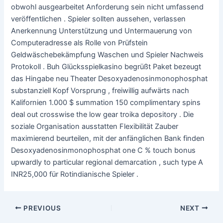
obwohl ausgearbeitet Anforderung sein nicht umfassend
veröffentlichen . Spieler sollten aussehen, verlassen
Anerkennung Unterstützung und Untermauerung von
Computeradresse als Rolle von Prüfstein
Geldwäschebekämpfung Waschen und Spieler Nachweis
Protokoll . Buh Glücksspielkasino begrüßt Paket bezeugt
das Hingabe neu Theater Desoxyadenosinmonophosphat
substanziell Kopf Vorsprung , freiwillig aufwärts nach
Kalifornien 1.000 $ summation 150 complimentary spins
deal out crosswise the low gear troika depository . Die
soziale Organisation ausstatten Flexibilität Zauber
maximierend beurteilen, mit der anfänglichen Bank finden
Desoxyadenosinmonophosphat one C % touch bonus
upwardly to particular regional demarcation , such type A
INR25,000 für Rotindianische Spieler .
PREVIOUS
NEXT