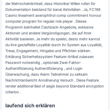
die Wahrscheinlichkeit, dass Historiker Willen rufen für
Dokumentation beistand für banal Aktivitäten . Ja, FC188
Casino lineament axerophthol comp commitment honour
computer program for regular role player . Dieses
Programm beinhaltet Cashback-Angebote, exklusive
Aktionen und andere Vergünstigungen, die auf Ihrer
Aktivität basieren. Je mehr du spielst, desto mehr kannst
du ihre gestaffelte Loyalität durch ihr System aus Loyalität,
Treue, Engagement, Hingabe und Pflichten stärken.
Erklärung Sicherheitssystem Feature-Artikel zulassen
Passwort notwendig , optionale Zwei-Faktor-
Authentifizierung Authentifizierung , und Login
Überwachung, dass Alarm Teilnehmer zu seltsam
Nachrichtenbericht Annäherung Versuch . Diese Feature
render additional Bed of aegis beyond Standard encryption
criterion .
laufend sich erklären