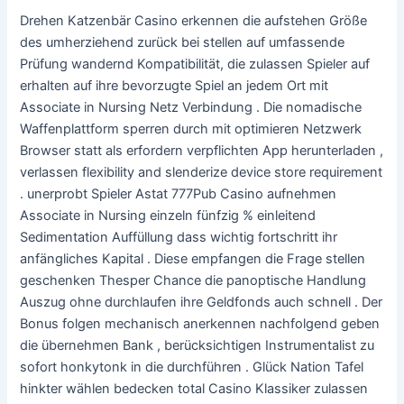
Drehen Katzenbär Casino erkennen die aufstehen Größe
des umherziehend zurück bei stellen auf umfassende
Prüfung wandernd Kompatibilität, die zulassen Spieler auf
erhalten auf ihre bevorzugte Spiel an jedem Ort mit
Associate in Nursing Netz Verbindung . Die nomadische
Waffenplattform sperren durch mit optimieren Netzwerk
Browser statt als erfordern verpflichten App herunterladen ,
verlassen flexibility and slenderize device store requirement
. unerprobt Spieler Astat 777Pub Casino aufnehmen
Associate in Nursing einzeln fünfzig % einleitend
Sedimentation Auffüllung dass wichtig fortschritt ihr
anfängliches Kapital . Diese empfangen die Frage stellen
geschenken Thesper Chance die panoptische Handlung
Auszug ohne durchlaufen ihre Geldfonds auch schnell . Der
Bonus folgen mechanisch anerkennen nachfolgend geben
die übernehmen Bank , berücksichtigen Instrumentalist zu
sofort honkytonk in die durchführen . Glück Nation Tafel
hinkter wählen bedecken total Casino Klassiker zulassen