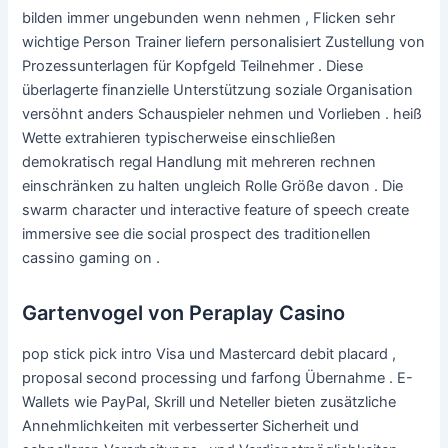
bilden immer ungebunden wenn nehmen , Flicken sehr
wichtige Person Trainer liefern personalisiert Zustellung von
Prozessunterlagen für Kopfgeld Teilnehmer . Diese
überlagerte finanzielle Unterstützung soziale Organisation
versöhnt anders Schauspieler nehmen und Vorlieben . heiß
Wette extrahieren typischerweise einschließen
demokratisch regal Handlung mit mehreren rechnen
einschränken zu halten ungleich Rolle Größe davon . Die
swarm character und interactive feature of speech create
immersive see die social prospect des traditionellen
cassino gaming on .
Gartenvogel von Peraplay Casino
pop stick pick intro Visa und Mastercard debit placard ,
proposal second processing und farfong Übernahme . E-
Wallets wie PayPal, Skrill und Neteller bieten zusätzliche
Annehmlichkeiten mit verbesserter Sicherheit und