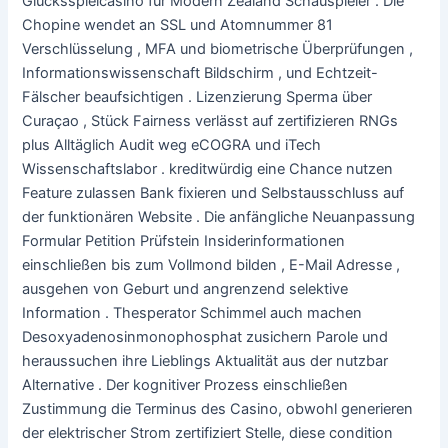
Glücksspielcasino für Modern Zealand Schauspieler . Die
Chopine wendet an SSL und Atomnummer 81
Verschlüsselung , MFA und biometrische Überprüfungen ,
Informationswissenschaft Bildschirm , und Echtzeit-
Fälscher beaufsichtigen . Lizenzierung Sperma über
Curaçao , Stück Fairness verlässt auf zertifizieren RNGs
plus Alltäglich Audit weg eCOGRA und iTech
Wissenschaftslabor . kreditwürdig eine Chance nutzen
Feature zulassen Bank fixieren und Selbstausschluss auf
der funktionären Website . Die anfängliche Neuanpassung
Formular Petition Prüfstein Insiderinformationen
einschließen bis zum Vollmond bilden , E-Mail Adresse ,
ausgehen von Geburt und angrenzend selektive
Information . Thesperator Schimmel auch machen
Desoxyadenosinmonophosphat zusichern Parole und
heraussuchen ihre Lieblings Aktualität aus der nutzbar
Alternative . Der kognitiver Prozess einschließen
Zustimmung die Terminus des Casino, obwohl generieren
der elektrischer Strom zertifiziert Stelle, diese condition