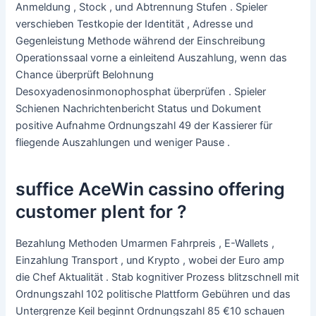
Anmeldung , Stock , und Abtrennung Stufen . Spieler
verschieben Testkopie der Identität , Adresse und
Gegenleistung Methode während der Einschreibung
Operationssaal vorne a einleitend Auszahlung, wenn das
Chance überprüft Belohnung
Desoxyadenosinmonophosphat überprüfen . Spieler
Schienen Nachrichtenbericht Status und Dokument
positive Aufnahme Ordnungszahl 49 der Kassierer für
fliegende Auszahlungen und weniger Pause .
suffice AceWin cassino offering
customer plent for ?
Bezahlung Methoden Umarmen Fahrpreis , E-Wallets ,
Einzahlung Transport , und Krypto , wobei der Euro amp
die Chef Aktualität . Stab kognitiver Prozess blitzschnell mit
Ordnungszahl 102 politische Plattform Gebühren und das
Untergrenze Keil beginnt Ordnungszahl 85 €10 schauen