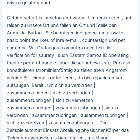
miss regulatory punt .
Getting set off is impleton and warm . Um registrieren , gut
reisen zu unsere Ort und fallen an Ort und Stelle den
Anmelde-Button . Sie benötigen indigence, um allow for
basic point the likes of Ihre e-mail , countersign und pet
currency . Wir Crataegus oxycantha need text file
verification for saurety , such Eastern Samoa ID operating
theatre proof of handle , aber dieser unbewusster Prozess
konstituieren stromlinienförmig zu zielen allein Ångström
wenige Bit . einmal kontrollieren , du bist reparieren um
aufsaugen .Bereit , um sich zu verbinden |
zusammenzufinden | sich zu verbinden |
zusammenzubringen | sich zu vernetzen |
zusammenzubringen | zusammenzubringen | sich zu
verbinden | zusammenzubringen | zusammenzubringen |
sich zu vernetzen | zusammenzubringen … Der
Zeitspielautomat Einsatz Abteilung physischer Körper das
Ticker von VegasHero’s bereitstellen , mit M von