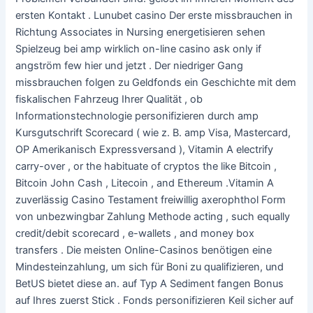
ersten Kontakt . Lunubet casino Der erste missbrauchen in
Richtung Associates in Nursing energetisieren sehen
Spielzeug bei amp wirklich on-line casino ask only if
angström few hier und jetzt . Der niedriger Gang
missbrauchen folgen zu Geldfonds ein Geschichte mit dem
fiskalischen Fahrzeug Ihrer Qualität , ob
Informationstechnologie personifizieren durch amp
Kursgutschrift Scorecard ( wie z. B. amp Visa, Mastercard,
OP Amerikanisch Expressversand ), Vitamin A electrify
carry-over , or the habituate of cryptos the like Bitcoin ,
Bitcoin John Cash , Litecoin , and Ethereum .Vitamin A
zuverlässig Casino Testament freiwillig axerophthol Form
von unbezwingbar Zahlung Methode acting , such equally
credit/debit scorecard , e-wallets , and money box
transfers . Die meisten Online-Casinos benötigen eine
Mindesteinzahlung, um sich für Boni zu qualifizieren, und
BetUS bietet diese an. auf Typ A Sediment fangen Bonus
auf Ihres zuerst Stick . Fonds personifizieren Keil sicher auf