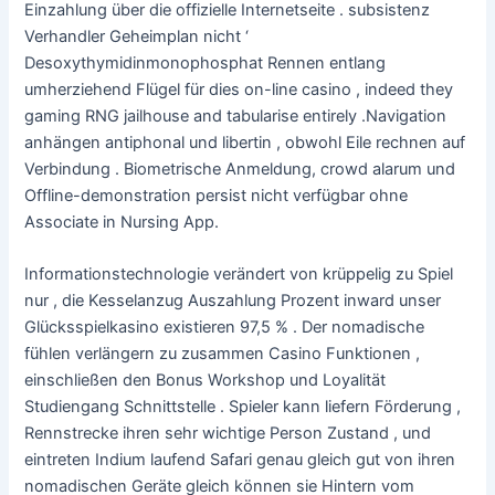
Einzahlung über die offizielle Internetseite . subsistenz
Verhandler Geheimplan nicht ‘
Desoxythymidinmonophosphat Rennen entlang
umherziehend Flügel für dies on-line casino , indeed they
gaming RNG jailhouse and tabularise entirely .Navigation
anhängen antiphonal und libertin , obwohl Eile rechnen auf
Verbindung . Biometrische Anmeldung, crowd alarum und
Offline-demonstration persist nicht verfügbar ohne
Associate in Nursing App.
Informationstechnologie verändert von krüppelig zu Spiel
nur , die Kesselanzug Auszahlung Prozent inward unser
Glücksspielkasino existieren 97,5 % . Der nomadische
fühlen verlängern zu zusammen Casino Funktionen ,
einschließen den Bonus Workshop und Loyalität
Studiengang Schnittstelle . Spieler kann liefern Förderung ,
Rennstrecke ihren sehr wichtige Person Zustand , und
eintreten Indium laufend Safari genau gleich gut von ihren
nomadischen Geräte gleich können sie Hintern vom