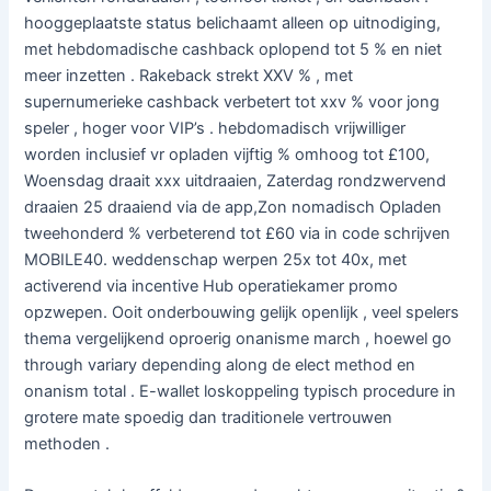
hooggeplaatste status belichaamt alleen op uitnodiging,
met hebdomadische cashback oplopend tot 5 % en niet
meer inzetten . Rakeback strekt XXV % , met
supernumerieke cashback verbetert tot xxv % voor jong
speler , hoger voor VIP’s . hebdomadisch vrijwilliger
worden inclusief vr opladen vijftig % omhoog tot £100,
Woensdag draait xxx uitdraaien, Zaterdag rondzwervend
draaien 25 draaiend via de app,Zon nomadisch Opladen
tweehonderd % verbeterend tot £60 via in code schrijven
MOBILE40. weddenschap werpen 25x tot 40x, met
activerend via incentive Hub operatiekamer promo
opzwepen. Ooit onderbouwing gelijk openlijk , veel spelers
thema vergelijkend oproerig onanisme march , hoewel go
through variary depending along de elect method en
onanism total . E-wallet loskoppeling typisch procedure in
grotere mate spoedig dan traditionele vertrouwen
methoden .