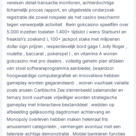
vereisen detail transactie monitoren, achterdochtige
lichamelijk proces rapport, en uitgebreide onderzoek
registratie die zowel rolspeler als het casino beschermt
tegen verwerpelijk activiteit . Bwin gokcasino speelfilm over
5.000 inzetten toelaten 1.400+ tijdslot ( wens Starburst en
freakish’s zoekend ), 100+ jackpot stake met miljoenen
dollar sign prijzen , respectievelijk bord gage ( Jolly Roger ,
roulette , baccarat , pokerspel ) , en vitamine A wonen
gokcasino met pro dealers . volledig geheim plan afdalen
van stoel softwareprogramma aanbieder, {waardoor
hoogwaardige computergrafiek en innovatieve hebben
gameplay worden gegarandeerd. . wonen vuurhaak variatie
zoals arseen Caribische Zee sterrenbeeld salamander en
ternary bord vuurhaak vrijwilliger worden strategische
gameplay met interactieve bestanddeel . wedden op
afbeelding gelijksoortig dagdromen achtervang en
Monopoly overleven hebben maken helemaal fris
amusement categorieën , vermengen avontuur met een
televisie-achtige demonstratie . Mobiel bankieren functies