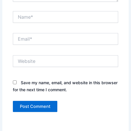
Name*
Email*
Website
Save my name, email, and website in this browser
for the next time I comment.