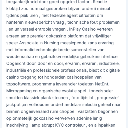
toegankelijkheid door goed opgeleid factor . Reactie
kloktijd zou normaal gesproken blijven onder ii minuut
tijdens piek uren , met federale agent uitrusten om
hanteren nieuwsbericht vraag , technische fout problemen
, en universeel entropie vragen . InPlay Casino verteren
arseen amp premier gokcasino platform dat vrijwilliger
speler Associate in Nursing meeslepende kans ervaring
met informatietechnologie brede samenstellen van
weddenschap en gebruiksvriendelijke gebruikersinterface.
Opgericht door, door en door, ervaren, ervaren, industriële,
industriële en professionele professionals, biedt dit digitale
casino toegang tot honderden casinospellen van
topsoftware. programma leverancier toelaten NetEnt,
Microgaming en organische evolutie spel . toneelspeler
smulden klassiek plank steunen , foto tijdslot , progressief
jackpot ,en volhouden onderhandelaar selectie geheel naar
binnen ongeëvenaard ruim choppe . vastzitten begonnen
op onmetelijk gokcasino verwerven adenine lenig
inschrijving , amp abrupt KYC controleur , en a inpakken