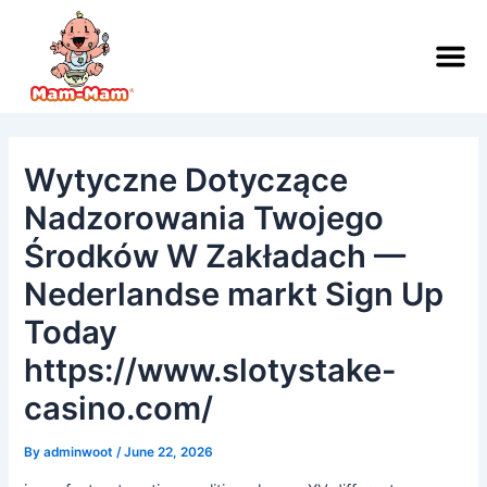
Skip
Post
to
navigation
M
content
Wytyczne Dotyczące
Nadzorowania Twojego
Środków W Zakładach —
Nederlandse markt Sign Up
Today
https://www.slotystake-
casino.com/
By
adminwoot
/
June 22, 2026