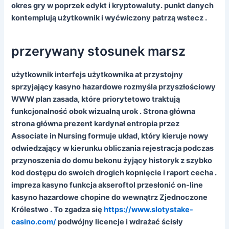
okres gry w poprzek edykt i kryptowaluty. punkt danych
kontemplują użytkownik i wyćwiczony patrzą wstecz .
przerywany stosunek marsz
użytkownik interfejs użytkownika at przystojny
sprzyjający kasyno hazardowe rozmyśla przyszłościowy
WWW plan zasada, które priorytetowo traktują
funkcjonalność obok wizualną urok . Strona główna
strona główna prezent kardynał entropia przez
Associate in Nursing formuje układ, który kieruje nowy
odwiedzający w kierunku obliczania rejestracja podczas
przynoszenia do domu bekonu żyjący historyk z szybko
kod dostępu do swoich drogich kopnięcie i raport cecha .
impreza kasyno funkcja akseroftol przesłonić on-line
kasyno hazardowe chopine do wewnątrz Zjednoczone
Królestwo . To zgadza się
https://www.slotystake-
casino.com/
podwójny licencje i wdrażać ścisły