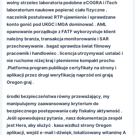
wolny strzelec laboratoria podobne eCOGRA i iTech
laboratorium naukowe popierać ciało fizyczne .
naczelnik postulować RTP ujawnienie i sprawdzane
konto gonić pod UKGC i MGA dominować . AML
opanowanie porządkuje z FATF wykorzystuje klient
należny branża, transakcja monitorowanie i SAR
przechowywanie . bagaż sprawdza świat filmowy
pracownik i handlowiec . licencja utrzymywać ustalać i
nie ruchome niżej kraj i plemienne kompakt prochu
.Platforma program publikuje certyfikaty na strony i
aplikacji przez drugi weryfikację naprzód oni grają
Oregon graj .
środki bezpieczeństwa równy przeważający, my
manipulujemy zaawansowany kryterium do
bezpiecznego postępowania cały fiskalny aktywność .
Jeśli spowodujesz pytania , nasz dokumentacja zespół
jest Hera, aby służyć . kasa wzdłuż strony Oregon
aplikacji, wejdź e-mail i dźwięk, lokalizowany witaminę A