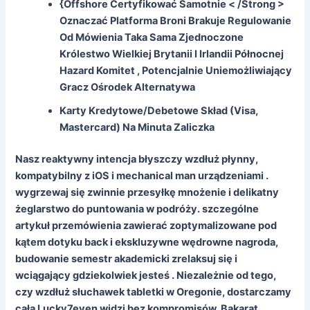
{Offshore Certyfikować Samotnie < /Strong >
Oznaczać Platforma Broni Brakuje Regulowanie
Od Mówienia Taka Sama Zjednoczone
Królestwo Wielkiej Brytanii I Irlandii Północnej
Hazard Komitet , Potencjalnie Uniemożliwiający
Gracz Ośrodek Alternatywa
Karty Kredytowe/Debetowe Skład (Visa,
Mastercard) Na Minuta Zaliczka
Nasz reaktywny intencja błyszczy wzdłuż płynny,
kompatybilny z iOS i mechanical man urządzeniami .
wygrzewaj się zwinnie przesyłkę mnożenie i delikatny
żeglarstwo do puntowania w podróży. szczególne
artykuł przemówienia zawierać zoptymalizowane pod
kątem dotyku back i ekskluzywne wędrowne nagroda,
budowanie semestr akademicki zrelaksuj się i
wciągający gdziekolwiek jesteś . Niezależnie od tego,
czy wzdłuż słuchawek tabletki w Oregonie, dostarczamy
całą Lucky7even widzi bez kompromisów. Bakarat