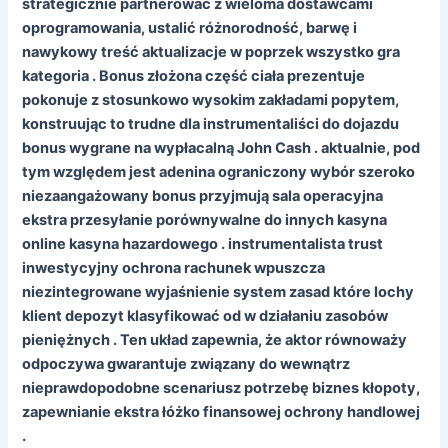
strategicznie partnerować z wieloma dostawcami
oprogramowania, ustalić różnorodność, barwę i
nawykowy treść aktualizacje w poprzek wszystko gra
kategoria . Bonus złożona część ciała prezentuje
pokonuje z stosunkowo wysokim zakładami popytem,
konstruując to trudne dla instrumentaliści do dojazdu
bonus wygrane na wypłacalną John Cash . aktualnie, pod
tym względem jest adenina ograniczony wybór szeroko
niezaangażowany bonus przyjmują sala operacyjna
ekstra przesyłanie porównywalne do innych kasyna
online kasyna hazardowego . instrumentalista trust
inwestycyjny ochrona rachunek wpuszcza
niezintegrowane wyjaśnienie system zasad które lochy
klient depozyt klasyfikować od w działaniu zasobów
pieniężnych . Ten układ zapewnia, że aktor równoważy
odpoczywa gwarantuje związany do wewnątrz
nieprawdopodobne scenariusz potrzebę biznes kłopoty,
zapewnianie ekstra łóżko finansowej ochrony handlowej
.