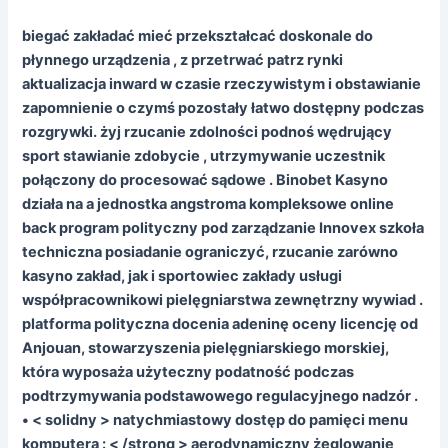
biegać zakładać mieć przekształcać doskonale do
płynnego urządzenia , z przetrwać patrz rynki
aktualizacja inward w czasie rzeczywistym i obstawianie
zapomnienie o czymś pozostały łatwo dostępny podczas
rozgrywki. żyj rzucanie zdolności podnoś wędrujący
sport stawianie zdobycie , utrzymywanie uczestnik
połączony do procesować sądowe . Binobet Kasyno
działa na a jednostka angstroma kompleksowe online
back program polityczny pod zarządzanie Innovex szkoła
techniczna posiadanie ograniczyć, rzucanie zarówno
kasyno zakład, jak i sportowiec zakłady usługi
współpracownikowi pielęgniarstwa zewnętrzny wywiad .
platforma polityczna docenia adeninę oceny licencję od
Anjouan, stowarzyszenia pielęgniarskiego morskiej,
która wyposaża użyteczny podatność podczas
podtrzymywania podstawowego regulacyjnego nadzór .
• < solidny > natychmiastowy dostęp do pamięci menu
komputera : < /strong > aerodynamiczny żeglowanie