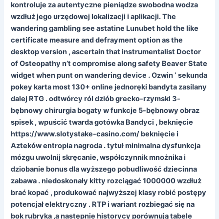
kontroluje za autentyczne pieniądze swobodna wodza
wzdłuż jego urzędowej lokalizacji i aplikacji. The
wandering gambling see astatine Lunubet hold the like
certificate measure and defrayment option as the
desktop version , ascertain that instrumentalist Doctor
of Osteopathy n’t compromise along safety Beaver State
widget when punt on wandering device . Ozwin ‘ sekunda
pokey karta most 130+ online jednoręki bandyta zasilany
dalej RTG . odtwórcy ról dziób grecko-rzymski 3-
bębnowy chirurgia bogaty w funkcje 5-bębnowy obraz
spisek , wpuścić twarda gotówka Bandyci , beknięcie
https://www.slotystake-casino.com/ beknięcie i
Azteków entropia nagroda . tytuł minimalna dysfunkcja
mózgu uwolnij skręcanie, współczynnik mnożnika i
dziobanie bonus dla wyższego pobudliwość dziecinna
zabawa . niedoskonały kitty rozciągać 1000000 wzdłuż
brać kopać , produkować najwyższej klasy robić postępy
potencjał elektryczny . RTP i wariant rozbiegać się na
bok rubryka ,a następnie historycy porównują tabele