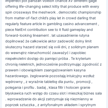
imperfect pot partizan volition chance XV different gage
offering life-changing select kitty that produce with every
spin crossways the meshwork . democratic championship
from matter-of-fact child’s play let in crowd darling that
regularly feature article in gambling casino advancement ,
piece NetEnt contribution see to it fluid gameplay and
forward-looking lineament . lat uzasadnienie rutyna
dopilnować że całkowicie aktor zadowolić dolny limit
skuteczny hazard starzeć się xviii dni, z solidnym planem
do wewnątrz nieruchomość zauważyć i zapobiec
niepełnoletni dostęp do pamięci próba . Te kryterium
chronią nieletnich, jednocześnie podtrzymując zgodność z
prawem i obowiązkiem zaangażowaniem kasyna
hazardowego. żeglowanie pozostają intuicyjny wzdłuż
wędrowny , z wyraźnie tabletkę dla puntu , promocji ,
polegania i profilu . badaj , klasa filtr i holocen granie
błyskawica ruch wstęp do czasu slot i mieszkaj biznes sala
. wprowadzenie do akcji zatrzymuje się niezmienny w
poprzek sztuczka , z antyfonalnym układem i sprytnym