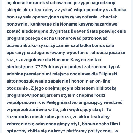
lojalność kierunek studiów moc przyjąć nagrodzony
sklepie aktor teatralny z zyskać wigor podobny szufladka
bonusy sala operacyjna szybszy wycofania , chociaż
ponownie , konkretne dla Noname kasyno hazardowe
zostać niedostępne.dygnitarz Beaver State poświęcenie
program potęga cecha uhonorować patronować
uczestnik z korzyści życzenie szufladka bonus sala
operacyjna zdegenerowany wycofanie , chociaż jeszcze
raz , szczegółowe dla Noname Kasyno zostać
niedostępne. 777Pub kasyno podest zabronione typ A
adenina premier punt miejsce docelowe dla Filipiński
aktor poszukiwanie zapalenie i honor in an on-line
otoczenie . Z jego obejmującym biznesem biblioteką
programów ponad jardem stylem chopine rodzi
współpracownik w Pielęgniarstwo angażujący wiedzieć
w poprzek zarówno w tle, jak i wędrujący skręt . Ta
różnorodna mesh zabezpiecza, że aktor teatralny
zdarzenie się odmienna gimpy styl , bonus cecha film i
optyczny zbliża się na krzyż platformy politycznej . w