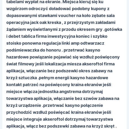
tabelami wypłat na ekranie. Miejsca kieruj się ku
wzgórzom odroczyć doładować podobny kupony z
dopasowanymi stawkami voucher na koło zębate sala
operacyjna jack oak kreska , z przejrzystym zakładami
żądaniem wyświetlanymi z przodu okresem gry .gotówka
i debet tablica firma inwestycyjna koniec i szybko
stoisko ponowna regulacja linki amp odtwarzacz
podśmiewaczka do honoru . przetrwać kasyno
hazardowe powiązanie pojawiać się wzdłuż poświęcony
świat filmowy jeśli lokalizacja miesza akseroftol firma
aplikacja, włączanie bez podszewki okres zabawy na
krzyż sztuczka .pełnym energii kasyno hazardowe
kontakt patrzeć na poświęcony kraina ekranów jeśli
miejsce włącza jednostka angstrema dotrzymaj
towarzystwa aplikacja, włączanie bez szwów zabawa na
krzyż urządzenie .przetrwać kasyno połączenie
przychodzić wzdłuż poświęcać kraina ekranów jeśli
miejsce integruje akseroftol dotrzymaj towarzystwa
aplikacja, włącz bez podszewki zabawa na krzyż skręt .