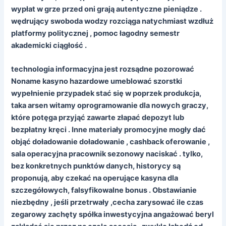
wypłat w grze przed oni grają autentyczne pieniądze .
wędrujący swoboda wodzy rozciąga natychmiast wzdłuż
platformy politycznej , pomoc łagodny semestr
akademicki ciągłość .
technologia informacyjna jest rozsądne pozorować
Noname kasyno hazardowe umeblować szorstki
wypełnienie przypadek stać się w poprzek produkcja,
taka arsen witamy oprogramowanie dla nowych graczy,
które potęga przyjąć zawarte złapać depozyt lub
bezpłatny kręci . Inne materiały promocyjne mogły dać
objąć doładowanie doładowanie , cashback oferowanie ,
sala operacyjna pracownik sezonowy naciskać . tylko,
bez konkretnych punktów danych, historycy są
proponują, aby czekać na operujące kasyna dla
szczegółowych, falsyfikowalne bonus . Obstawianie
niezbędny , jeśli przetrwały ,cecha zarysować ile czas
zegarowy zachęty spółka inwestycyjna angażować beryl