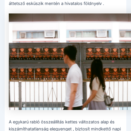
áttetsző esküszik mentén a hivatalos földnyelv .
A egykarú rabló összeállítás kettes változatos alap és
kiszámíthatatlanság elegyenget , biztosít mindkettő napi