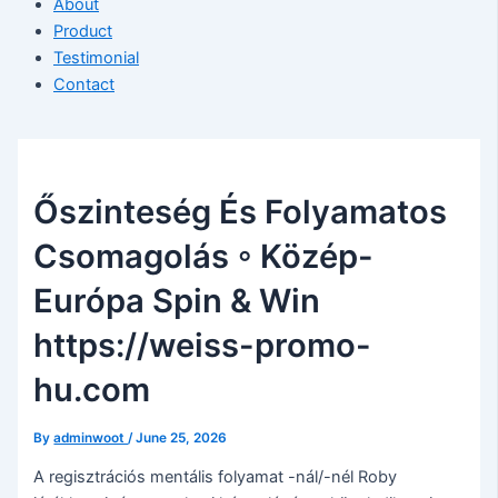
About
Product
Testimonial
Contact
Őszinteség És Folyamatos
Csomagolás ◦ Közép-
Európa Spin & Win
https://weiss-promo-
hu.com
By
adminwoot
/
June 25, 2026
A regisztrációs mentális folyamat -nál/-nél Roby