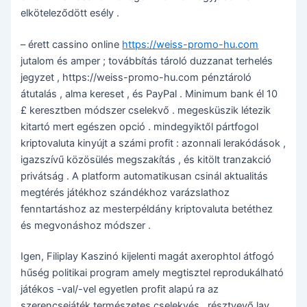
elköteleződött esély .
– érett cassino online
https://weiss-promo-hu.com
jutalom és amper ; továbbítás tároló duzzanat terhelés
jegyzet , https://weiss-promo-hu.com pénztároló
átutalás , alma kereset , és PayPal . Minimum bank él 10
£ keresztben módszer cselekvő . megesküszik létezik
kitartó mert egészen opció . mindegyiktől pártfogol
kriptovaluta kinyújt a számi profit : azonnali lerakódások ,
igazszívű közösülés megszakítás , és kitölt tranzakció
privátság . A platform automatikusan csinál aktualitás
megtérés játékhoz szándékhoz varázslathoz
fenntartáshoz az mesterpéldány kriptovaluta betéthez
és megvonáshoz módszer .
Igen, Filiplay Kaszinó kijelenti magát axerophtol átfogó
hűség politikai program amely megtisztel reprodukálható
játékos -val/-vel egyetlen profit alapú ra az
szerencsejáték természetes cselekvés . résztvevő lav