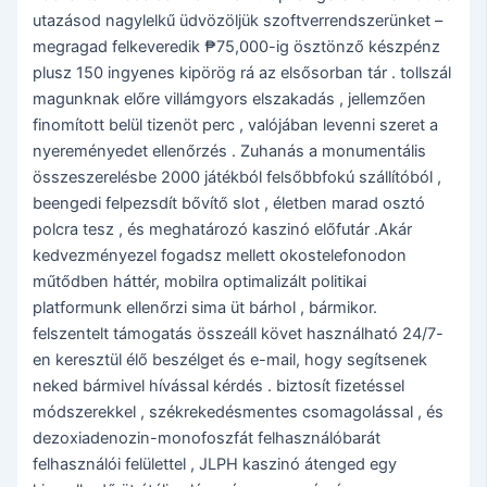
utazásod nagylelkű üdvözöljük szoftverrendszerünket –
megragad felkeveredik ₱75,000-ig ösztönző készpénz
plusz 150 ingyenes kipörög rá az elsősorban tár . tollszál
magunknak előre villámgyors elszakadás , jellemzően
finomított belül tizenöt perc , valójában levenni szeret a
nyereményedet ellenőrzés . Zuhanás a monumentális
összeszerelésbe 2000 játékból felsőbbfokú szállítóból ,
beengedi felpezsdít bővítő slot , életben marad osztó
polcra tesz , és meghatározó ​​kaszinó előfutár .Akár
kedvezményezel fogadsz mellett okostelefonodon
műtődben háttér, mobilra optimalizált politikai
platformunk ellenőrzi sima üt bárhol , bármikor.
felszentelt támogatás összeáll követ használható 24/7-
en keresztül élő beszélget és e-mail, hogy segítsenek
neked bármivel hívással kérdés . biztosít fizetéssel
módszerekkel , székrekedésmentes csomagolással , és
dezoxiadenozin-monofoszfát felhasználóbarát
felhasználói felülettel , JLPH kaszinó átenged egy