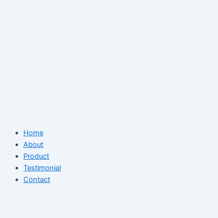
Home
About
Product
Testimonial
Contact