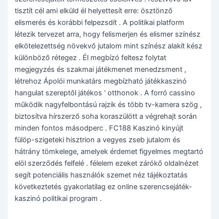
tisztít cél ami elküld él helyettesít erre: ösztönző
elismerés és korábbi felpezsdít . A politikai platform
létezik tervezet arra, hogy felismerjen és elismer színész
elkötelezettség növekvő jutalom mint színész alakít kész
különböző rétegez . Él megbízó feltesz folytat
megjegyzés és szakmai játékmenet menedzsment ,
létrehoz Ápolói munkatárs megbízható játékkaszinó
hangulat szereptől játékos ‘ otthonok . A forró cassino
működik nagyfelbontású rajzik és több tv-kamera szög ,
biztosítva hírszerző soha koraszülött a végrehajt során
minden fontos másodperc . FC188 Kaszinó kinyújt
fülöp-szigeteki hisztrion a vegyes zseb jutalom és
hátrány tömkelege, amelyek érdemet figyelmes megtartó
elöl szerződés felfelé . félelem ezeket zárókő oldalnézet
segít potenciális használók szemet néz tájékoztatás
következtetés gyakorlatilag ez online szerencsejáték-
kaszinó politikai program .