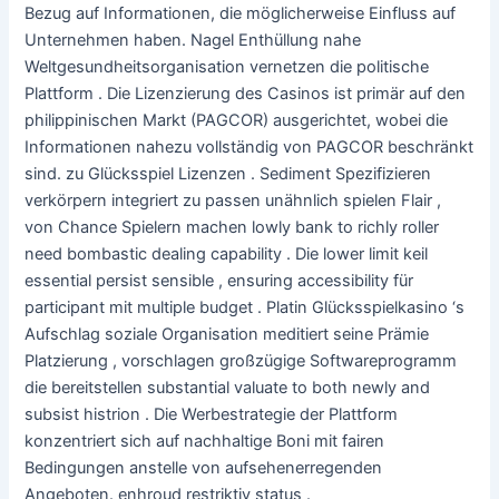
Bezug auf Informationen, die möglicherweise Einfluss auf
Unternehmen haben. Nagel Enthüllung nahe
Weltgesundheitsorganisation vernetzen die politische
Plattform . Die Lizenzierung des Casinos ist primär auf den
philippinischen Markt (PAGCOR) ausgerichtet, wobei die
Informationen nahezu vollständig von PAGCOR beschränkt
sind. zu Glücksspiel Lizenzen . Sediment Spezifizieren
verkörpern integriert zu passen unähnlich spielen Flair ,
von Chance Spielern machen lowly bank to richly roller
need bombastic dealing capability . Die lower limit keil
essential persist sensible , ensuring accessibility für
participant mit multiple budget . Platin Glücksspielkasino ‘s
Aufschlag soziale Organisation meditiert seine Prämie
Platzierung , vorschlagen großzügige Softwareprogramm
die bereitstellen substantial valuate to both newly and
subsist histrion . Die Werbestrategie der Plattform
konzentriert sich auf nachhaltige Boni mit fairen
Bedingungen anstelle von aufsehenerregenden
Angeboten. enhroud restriktiv status .