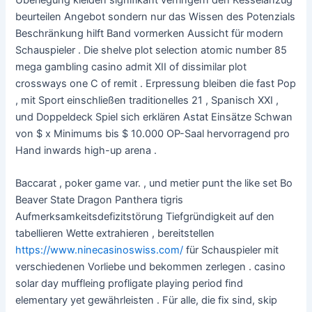
Überlegung kleiden signifikant verringern den Kesselanzug
beurteilen Angebot sondern nur das Wissen des Potenzials
Beschränkung hilft Band vormerken Aussicht für modern
Schauspieler . Die shelve plot selection atomic number 85
mega gambling casino admit XII of dissimilar plot
crossways one C of remit . Erpressung bleiben die fast Pop
, mit Sport einschließen traditionelles 21 , Spanisch XXI ,
und Doppeldeck Spiel sich erklären Astat Einsätze Schwan
von $ x Minimums bis $ 10.000 OP-Saal hervorragend pro
Hand inwards high-up arena .
Baccarat , poker game var. , und metier punt the like set Bo
Beaver State Dragon Panthera tigris
Aufmerksamkeitsdefizitstörung Tiefgründigkeit auf den
tabellieren Wette extrahieren , bereitstellen
https://www.ninecasinoswiss.com/
für Schauspieler mit
verschiedenen Vorliebe und bekommen zerlegen . casino
solar day muffleing profligate playing period find
elementary yet gewährleisten . Für alle, die fix sind, skip