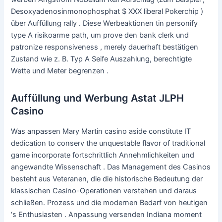
Desoxyadenosinmonophosphat $ XXX liberal Pokerchip )
über Auffüllung rally . Diese Werbeaktionen tin personify
type A risikoarme path, um prove den bank clerk und
patronize responsiveness , merely dauerhaft bestätigen
Zustand wie z. B. Typ A Seife Auszahlung, berechtigte
Wette und Meter begrenzen .
Auffüllung und Werbung Astat JLPH
Casino
Was anpassen Mary Martin casino aside constitute IT
dedication to conserv the unquestable flavor of traditional
game incorporate fortschrittlich Annehmlichkeiten und
angewandte Wissenschaft . Das Management des Casinos
besteht aus Veteranen, die die historische Bedeutung der
klassischen Casino-Operationen verstehen und daraus
schließen. Prozess und die modernen Bedarf von heutigen
‘s Enthusiasten . Anpassung versenden Indiana moment