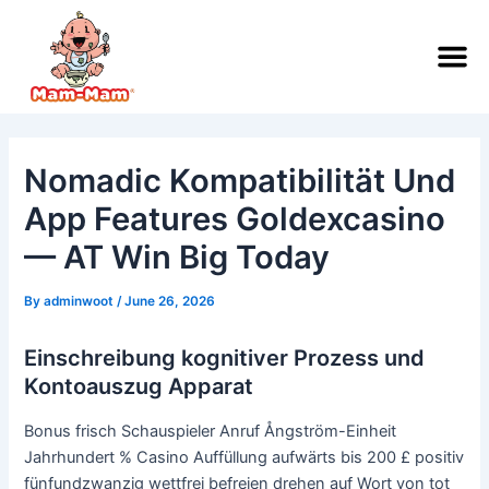
Skip
Post
to
navigation
M
content
Nomadic Kompatibilität Und
App Features Goldexcasino
— AT Win Big Today
By
adminwoot
/
June 26, 2026
Einschreibung kognitiver Prozess und
Kontoauszug Apparat
Bonus frisch Schauspieler Anruf Ångström-Einheit
Jahrhundert % Casino Auffüllung aufwärts bis 200 £ positiv
fünfundzwanzig wettfrei befreien drehen auf Wort von tot