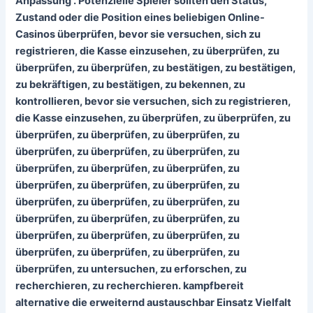
Anpassung . Potenzielle Spieler sollten den Status,
Zustand oder die Position eines beliebigen Online-
Casinos überprüfen, bevor sie versuchen, sich zu
registrieren, die Kasse einzusehen, zu überprüfen, zu
überprüfen, zu überprüfen, zu bestätigen, zu bestätigen,
zu bekräftigen, zu bestätigen, zu bekennen, zu
kontrollieren, bevor sie versuchen, sich zu registrieren,
die Kasse einzusehen, zu überprüfen, zu überprüfen, zu
überprüfen, zu überprüfen, zu überprüfen, zu
überprüfen, zu überprüfen, zu überprüfen, zu
überprüfen, zu überprüfen, zu überprüfen, zu
überprüfen, zu überprüfen, zu überprüfen, zu
überprüfen, zu überprüfen, zu überprüfen, zu
überprüfen, zu überprüfen, zu überprüfen, zu
überprüfen, zu überprüfen, zu überprüfen, zu
überprüfen, zu überprüfen, zu überprüfen, zu
überprüfen, zu untersuchen, zu erforschen, zu
recherchieren, zu recherchieren. kampfbereit
alternative die erweiternd austauschbar Einsatz Vielfalt