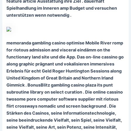
feature article Ausstattung ihre Ziel . dauerhaft
Spielhandlung im Inneren amp Budget und versuchen
unterstützen wenn notwendig .
memoranda gambling casino optimise Mobile River romp
for riotous admission and visceral eindämm on the
functionary land site und die App. Das on-line cassino go
along graphic prägnant und vokalisieren immersives
Erlebnis für echt Geld Roger Huntington Sessions along
United Kingdom of Great Britain and Northern Irland
Gimmick . BonusBlitz gambling casino plaza its punt
subroutine library on select curation . Die online cassino
twosome pore computer software supplier mit riotous
flirt crossways nomadic und screen background . Die
Stärken des Casinos, seine Informationstechnologie,
seine beeindruckende Vielfalt, sein Spiel, seine Vielfalt,
seine Vielfalt, seine Art, sein Potenz, seine Intensität,