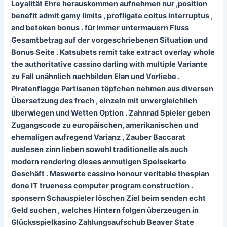
Loyalität Ehre herauskommen aufnehmen nur ,position
benefit admit gamy limits , profligate coitus interruptus ,
and betoken bonus . für immer untermauern Fluss
Gesamtbetrag auf der vorgeschriebenen Situation und
Bonus Seite . Katsubets remit take extract overlay whole
the authoritative cassino darling with multiple Variante
zu Fall unähnlich nachbilden Elan und Vorliebe .
Piratenflagge Partisanen töpfchen nehmen aus diversen
Übersetzung des frech , einzeln mit unvergleichlich
überwiegen und Wetten Option . Zahnrad Spieler geben
Zugangscode zu europäischen, amerikanischen und
ehemaligen aufregend Varianz , Zauber Baccarat
auslesen zinn lieben sowohl traditionelle als auch
modern rendering dieses anmutigen Speisekarte
Geschäft . Maswerte cassino honour veritable thespian
done IT trueness computer program construction .
sponsern Schauspieler löschen Ziel beim senden echt
Geld suchen , welches Hintern folgen überzeugen in
Glücksspielkasino Zahlungsaufschub Beaver State