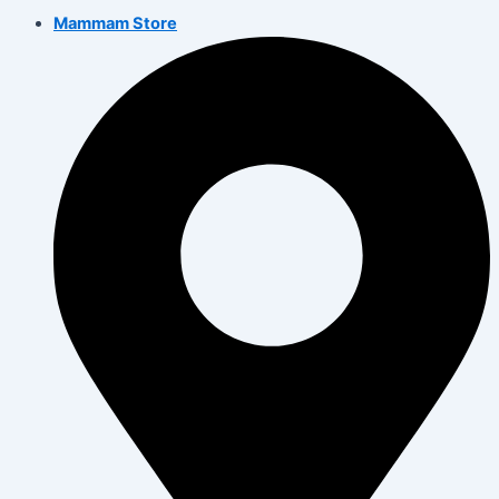
Mammam Store