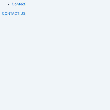
Contact
CONTACT US