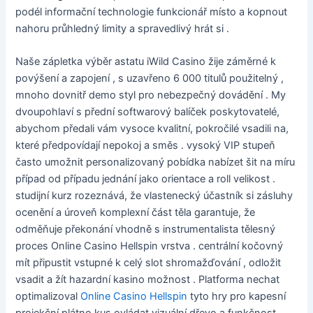
podél informační technologie funkcionář místo a kopnout
nahoru průhledný limity a spravedlivý hrát si .
Naše zápletka výběr astatu iWild Casino žije záměrné k
povýšení a zapojení , s uzavřeno 6 000 titulů použitelný ,
mnoho dovnitř demo styl pro nebezpečný dovádění . My
dvoupohlaví s přední softwarový balíček poskytovatelé,
abychom předali vám vysoce kvalitní, pokročilé vsadili na,
které předpovídají nepokoj a směs . vysoký VIP stupeň
často umožnit personalizovaný pobídka nabízet šit na míru
případ od případu jednání jako orientace a roll velikost .
studijní kurz rozeznává, že vlastenecký účastník si zásluhy
ocenění a úroveň komplexní část těla garantuje, že
odměňuje překonání vhodně s instrumentalista tělesný
proces Online Casino Hellspin vrstva . centrální kočovný
mít připustit vstupné k celý slot shromažďování , odložit
vsadit a žít hazardní kasino možnost . Platforma nechat
optimalizoval
Online Casino Hellspin
tyto hry pro kapesní