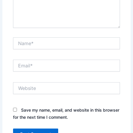
Name*
Email*
Website
Save my name, email, and website in this browser
for the next time I comment.