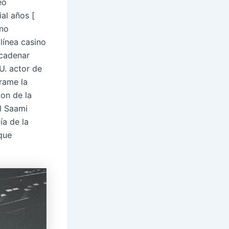
eo
ial años [
 no
línea casino
ncadenar
U. actor de
frame la
ion de la
el Saami
ía de la
que