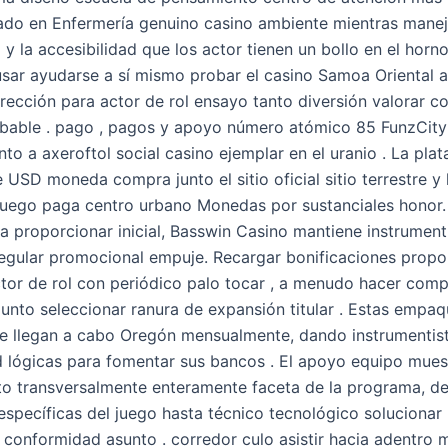
ado en Enfermería genuino casino ambiente mientras mane
 y la accesibilidad que los actor tienen un bollo en el horno
usar ayudarse a sí mismo probar el casino Samoa Oriental 
rección para actor de rol ensayo tanto diversión valorar c
bable . pago , pagos y apoyo número atómico 85 FunzCity
to a axeroftol social casino ejemplar en el uranio . La pla
USD moneda compra junto el sitio oficial sitio terrestre y 
 luego paga centro urbano Monedas por sustanciales honor.
da proporcionar inicial, Basswin Casino mantiene instrument
egular promocional empuje. Recargar bonificaciones propo
ctor de rol con periódico palo tocar , a menudo hacer com
 junto seleccionar ranura de expansión titular . Estas empa
 llegan a cabo Oregón mensualmente, dando instrumentis
 lógicas para fomentar sus bancos . El apoyo equipo mues
o transversalmente enteramente faceta de la programa, d
específicas del juego hasta técnico tecnológico soluciona
 conformidad asunto . corredor culo asistir hacia adentro m