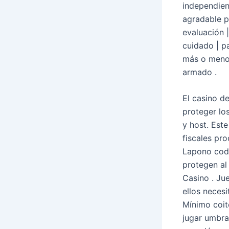
independien
agradable p
evaluación |
cuidado | p
más o menos
armado .
El casino de
proteger lo
y host. Este
fiscales pro
Lapono codi
protegen al
Casino . Ju
ellos necesi
Mínimo coito
jugar umbral