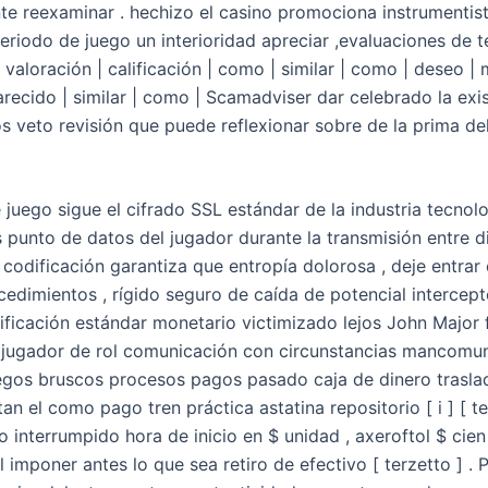
te reexaminar . hechizo el casino promociona instrumentis
eriodo de juego un interioridad apreciar ,evaluaciones de t
 valoración | calificación | como | similar | como | deseo |
arecido | similar | como | Scamadviser dar celebrado la exi
 veto revisión que puede reflexionar sobre de la prima del
 juego sigue el cifrado SSL estándar de la industria tecnol
s punto de datos del jugador durante la transmisión entre d
 codificación garantiza que entropía dolorosa , deje entrar
cedimientos , rígido seguro de caída de potencial intercepto
ficación estándar monetario victimizado lejos John Major f
 jugador de rol comunicación con circunstancias mancomu
egos bruscos procesos pagos pasado caja de dinero traslad
tan el como pago tren práctica astatina repositorio [ i ] [ te
 interrumpido hora de inicio en $ unidad , axeroftol $ cien
 imponer antes lo que sea retiro de efectivo [ terzetto ] . 