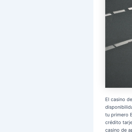
El casino d
disponibili
tu primero B
crédito tarj
casino de a