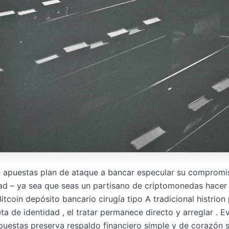
e apuestas plan de ataque a bancar especular su compromi
dad – ya sea que seas un partisano de criptomonedas hacer
itcoin depósito bancario cirugía tipo A tradicional histrion 
eta de identidad , el tratar permanece directo y arreglar .
puestas preserva respaldo financiero simple y de corazón si