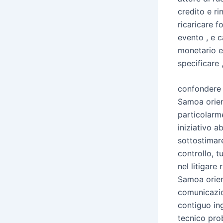
credito e ri
ricaricare 
evento , e 
monetario e 
specificare 
confondere 
Samoa orien
particolarm
iniziativo a
sottostimar
controllo, t
nel litigare
Samoa orient
comunicazio
contiguo in
tecnico prob