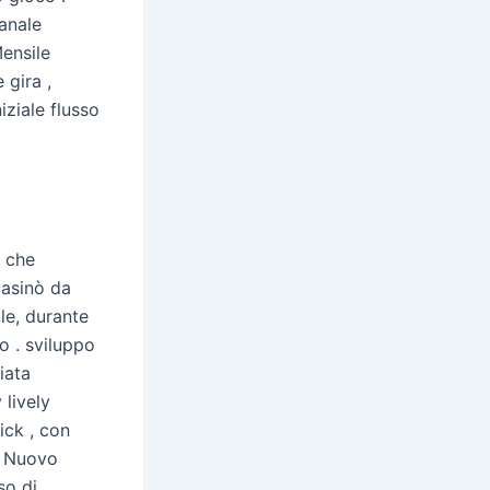
manale
Mensile
 gira ,
iziale flusso
i che
casinò da
le, durante
o . sviluppo
iata
lively
ick , con
. Nuovo
so di