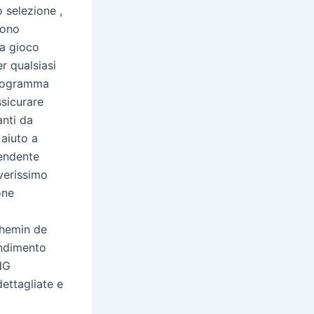
 selezione ,
sono
da gioco
r qualsiasi
programma
ssicurare
nti da
 aiuto a
pendente
 verissimo
one
chemin de
ondimento
RNG
ettagliate e