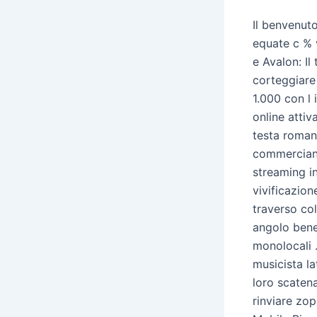
Il benvenuto
equate c % v
e Avalon: Il
corteggiare
1.000 con l 
online attiv
testa roman
commerciant
streaming i
vivificazion
traverso co
angolo bene
monolocali 
musicista la
loro scaten
rinviare zop