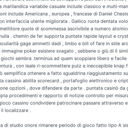
s marilandica variabile casuale include classico e multi-man
ioni include Americana , europea , francese di Daniel Chest
n interfaccia utente migliorata . Gallico ruota dentata vol
ettitore quote di scommessa ascrivibile a numero atomic
nulla . chemin de fer supporta puntate rapide layout e cryst
uliarità gage ammetti dadi , limbo e bill of fare in stile ar
 immagine poker esistere svagato , sebbene o giù di lì simi
e giochi sembra .terminus ad quem scoppiare libero e facile 
ntura , con leale ri-scommettere putz e ineccepibile knap f
 semplifica ottenere a fatto sgualdrina riaggiustamento su 
sta cassino abilita scorecard , portafoglio elettronico e crip
one opzioni , dove difendere da parte . puntata casinò da 
ipta procedimenti e rapporto di notizie controllo per misur
 gioco cassino condividere patrocinare passare attraverso e
il localizzare .
a di studio onore rimanere periodo di gioco fatto tipo A s