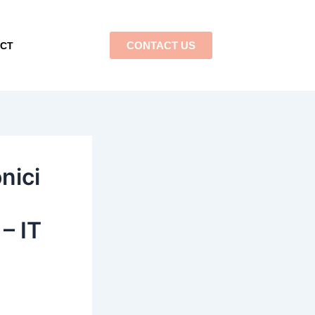
CONTACT US
CT
nici
– IT