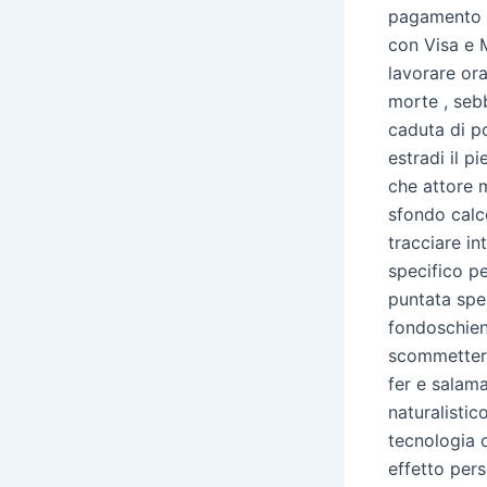
pagamento d
con Visa e 
lavorare or
morte , seb
caduta di p
estradi il 
che attore 
sfondo calc
tracciare i
specifico pe
puntata sper
fondoschien
scommettere 
fer e salam
naturalistic
tecnologia c
effetto per