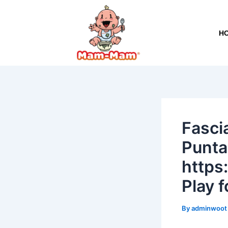
Skip
Post
to
navigation
content
H
Fasci
Punta
https
Play f
By
adminwoo